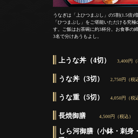
うなぎは「上ひつまぶし」の5割(1.5倍)
「ひつまぶし」をご堪能いただける究極
す。ご飯はお茶碗に約3杯分。お食事の締
3名で分けあうもよし。
上うな丼（4切）
3,400円
うな丼（3切）
2,750円（税
うな重（5切）
4,050円（税
長焼御膳
4,500円（税込）
しら河御膳（小鉢・刺身