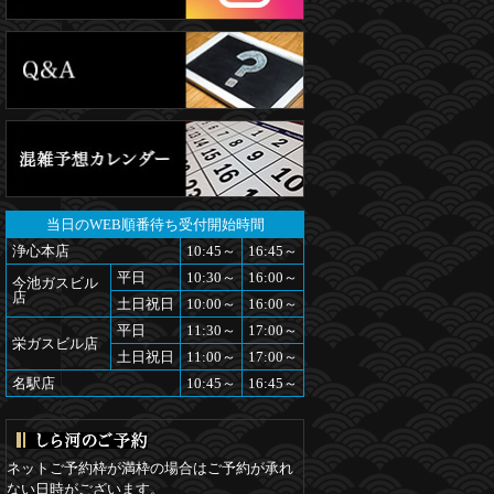
当日のWEB順番待ち受付開始時間
浄心本店
10:45～
16:45～
平日
10:30～
16:00～
今池ガスビル
店
土日祝日
10:00～
16:00～
平日
11:30～
17:00～
栄ガスビル店
土日祝日
11:00～
17:00～
名駅店
10:45～
16:45～
ネットご予約枠が満枠の場合はご予約が承れ
ない日時がございます。